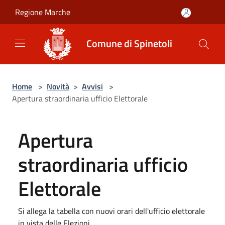
Salta al contenuto principale
Regione Marche
Comune di Spinetoli
Home
>
Novità
>
Avvisi
>
Apertura straordinaria ufficio Elettorale
Apertura
straordinaria ufficio
Elettorale
Si allega la tabella con nuovi orari dell'ufficio elettorale
in vista delle Elezioni