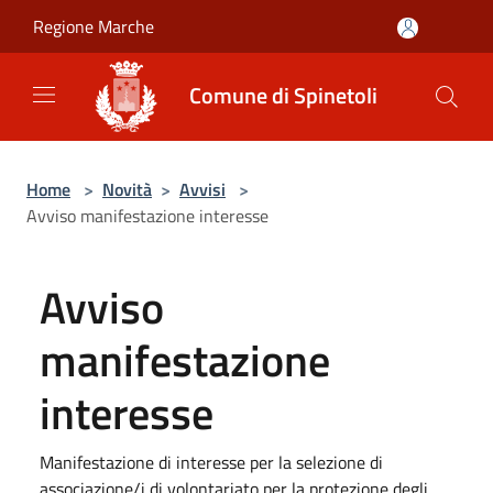
Salta al contenuto principale
Regione Marche
Comune di Spinetoli
Home
>
Novità
>
Avvisi
>
Avviso manifestazione interesse
Avviso
manifestazione
interesse
Manifestazione di interesse per la selezione di
associazione/i di volontariato per la protezione degli