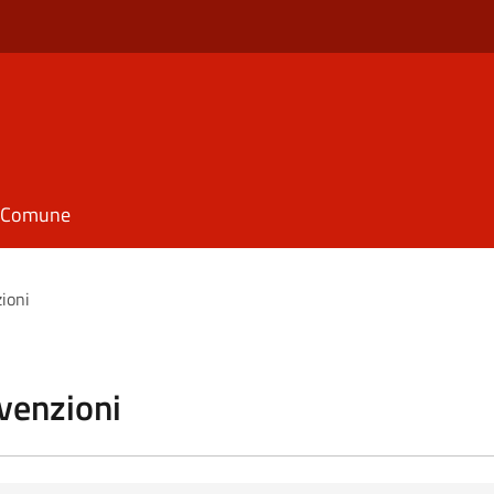
il Comune
zioni
vvenzioni