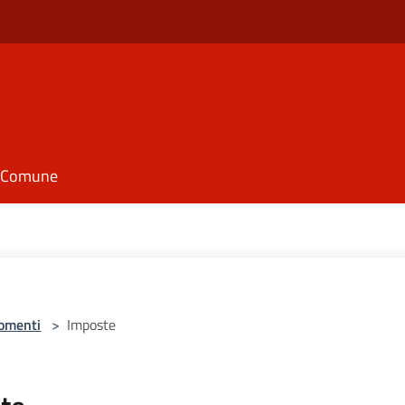
il Comune
omenti
>
Imposte