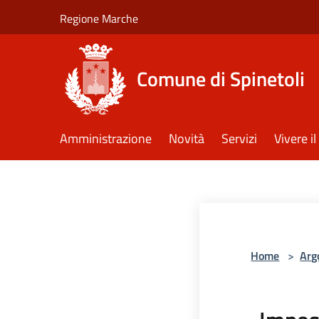
Salta al contenuto principale
Regione Marche
Comune di Spinetoli
Amministrazione
Novità
Servizi
Vivere 
Home
>
Arg