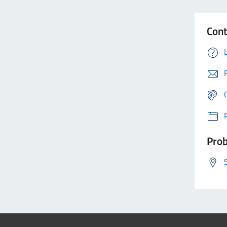
Cont
Prob