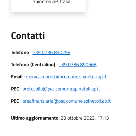
Spinetoli AP, Italia
Utili
Contatti
Telefono
:
+39 0736 890298
Telefono (Centralino)
:
+39 0736 890568
Email
:
monica.moretti@comune.spinetoli.ap.it
PEC
:
protocollo@pec.comune.spinetoli.ap.it
PEC
:
areafinanziaria@pec.comune.spinetoli.ap.it
Ultimo aggiornamento
: 23 ottobre 2023, 17:13