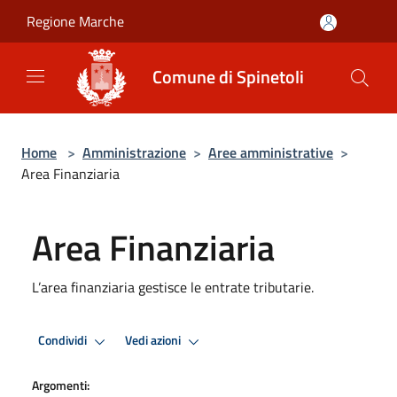
Salta al contenuto principale
Regione Marche
Comune di Spinetoli
Home
>
Amministrazione
>
Aree amministrative
>
Area Finanziaria
Area Finanziaria
L’area finanziaria gestisce le entrate tributarie.
Condividi
Vedi azioni
Argomenti: