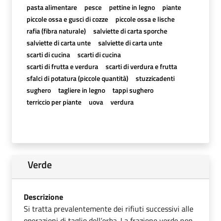
pasta alimentare
pesce
pettine in legno
piante
piccole ossa e gusci di cozze
piccole ossa e lische
rafia (fibra naturale)
salviette di carta sporche
salviette di carta unte
salviette di carta unte
scarti di cucina
scarti di cucina
scarti di frutta e verdura
scarti di verdura e frutta
sfalci di potatura (piccole quantità)
stuzzicadenti
sughero
tagliere in legno
tappi sughero
terriccio per piante
uova
verdura
Verde
Descrizione
Si tratta prevalentemente dei rifiuti successivi alle
operazioni di taglio dell’erba. La frazione verde non