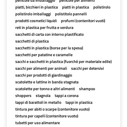
pellicole da imballaggio
pellicole per alimenti
piatti, bicchieri in plastica
piatti in plastica
polistirolo
polistirolo imballaggi
polistitolo pannelli
prodotti cosmetici liquidi
profumi (contenitori vuoti)
reti in plastica per frutta e verdura
sacchetti di carta con interno plastificato
sacchetti di plastica
sacchetti in plastica (borse per la spesa)
sacchetti per patatine e caramelle
sacchi e sacchetti in plastica (fuorché per materiale edile)
sacchi per alimenti per animali
sacchi per detersivi
sacchi per prodotti di giardinaggio
scatolette e lattine in banda stagnata
scatolette per tonno e altri alimenti
shampoo
shoppers
stagnola
tappi a corona
tappi di barattoli in metallo
tappi in plastica
tintura per abiti o scarpe (contenitore vuoto)
tintura per capelli (contenitore vuoto)
tubetti per uso alimentare