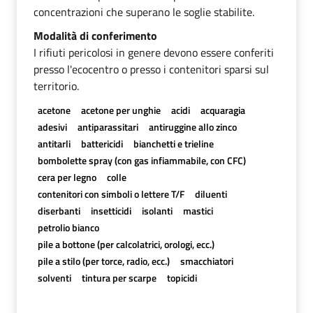
concentrazioni che superano le soglie stabilite.
Modalità di conferimento
I rifiuti pericolosi in genere devono essere conferiti
presso l'ecocentro o presso i contenitori sparsi sul
territorio.
acetone
acetone per unghie
acidi
acquaragia
adesivi
antiparassitari
antiruggine allo zinco
antitarli
battericidi
bianchetti e trieline
bombolette spray (con gas infiammabile, con CFC)
cera per legno
colle
contenitori con simboli o lettere T/F
diluenti
diserbanti
insetticidi
isolanti
mastici
petrolio bianco
pile a bottone (per calcolatrici, orologi, ecc.)
pile a stilo (per torce, radio, ecc.)
smacchiatori
solventi
tintura per scarpe
topicidi