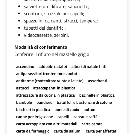
salviette umidificate, saponette;
scontrini, spazzole per capelli;
spazzolini da denti, stracci, tempera;
tubetti del dentifrici;
videocassette, zerbini.
Modalità di conferimento
Conferire il rifiuto nel mastello grigio
accendino
addobbi natalizi
alberi di natale finti
antiparassitari (contenitore vuoto)
antitarme (contenitore vuoto e lavato)
assorbenti
astucci
attaccapanni in plastica
attrezzatura da cucina in plastica
bacinelle in plastica
bambole
bandiere
batuffoli e bastoncini di cotone
bicchieri in plastica
borse di cuoio
bottoni
canne per irrigazione
capelli
capsule caffè
carta accoppiata con altri materiali
carta cerata
carta da formaggio
carta da salumi
carta per affettati