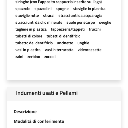
siringhe (con l'apposito cappuccio inserito sull'ago)
spazzole
spazzolini
spugne
stoviglie in plastica
stoviglie rotte
stracci
stracci unti da acquaragia
stracci unti da olio minerale
suole per scarpe
sveglie
tagliere in plastica
tappezzeria/tappeti
trucchi
tubetti di colore
tubetti di dentifricio
tubetto del dentifricio
uncinetto
unghie
vasi in plastica
vasi in terracotta
videocassette
zaini
zerbino
zoccoli
Indumenti usati e Pellami
Descrizione
Modalità di conferimento