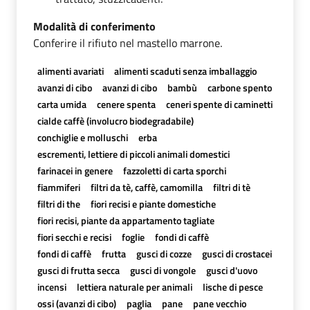
Modalità di conferimento
Conferire il rifiuto nel mastello marrone.
alimenti avariati
alimenti scaduti senza imballaggio
avanzi di cibo
avanzi di cibo
bambù
carbone spento
carta umida
cenere spenta
ceneri spente di caminetti
cialde caffè (involucro biodegradabile)
conchiglie e molluschi
erba
escrementi, lettiere di piccoli animali domestici
farinacei in genere
fazzoletti di carta sporchi
fiammiferi
filtri da tè, caffè, camomilla
filtri di tè
filtri di the
fiori recisi e piante domestiche
fiori recisi, piante da appartamento tagliate
fiori secchi e recisi
foglie
fondi di caffè
fondi di caffè
frutta
gusci di cozze
gusci di crostacei
gusci di frutta secca
gusci di vongole
gusci d'uovo
incensi
lettiera naturale per animali
lische di pesce
ossi (avanzi di cibo)
paglia
pane
pane vecchio