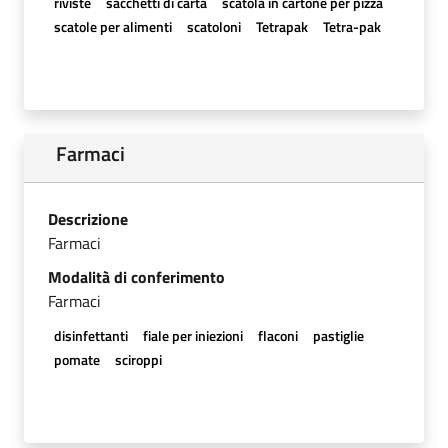
riviste
sacchetti di carta
scatola in cartone per pizza
scatole per alimenti
scatoloni
Tetrapak
Tetra-pak
Farmaci
Descrizione
Farmaci
Modalità di conferimento
Farmaci
disinfettanti
fiale per iniezioni
flaconi
pastiglie
pomate
sciroppi