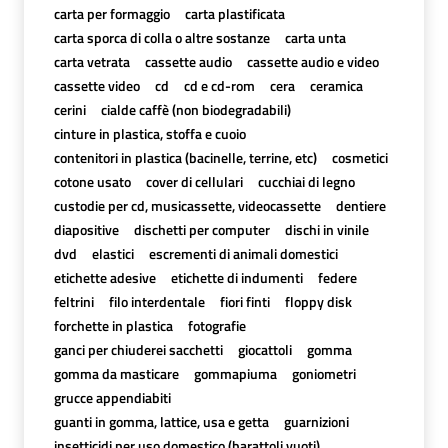
carta per formaggio
carta plastificata
carta sporca di colla o altre sostanze
carta unta
carta vetrata
cassette audio
cassette audio e video
cassette video
cd
cd e cd-rom
cera
ceramica
cerini
cialde caffè (non biodegradabili)
cinture in plastica, stoffa e cuoio
contenitori in plastica (bacinelle, terrine, etc)
cosmetici
cotone usato
cover di cellulari
cucchiai di legno
custodie per cd, musicassette, videocassette
dentiere
diapositive
dischetti per computer
dischi in vinile
dvd
elastici
escrementi di animali domestici
etichette adesive
etichette di indumenti
federe
feltrini
filo interdentale
fiori finti
floppy disk
forchette in plastica
fotografie
ganci per chiuderei sacchetti
giocattoli
gomma
gomma da masticare
gommapiuma
goniometri
grucce appendiabiti
guanti in gomma, lattice, usa e getta
guarnizioni
insetticidi per uso domestico (barattoli vuoti)