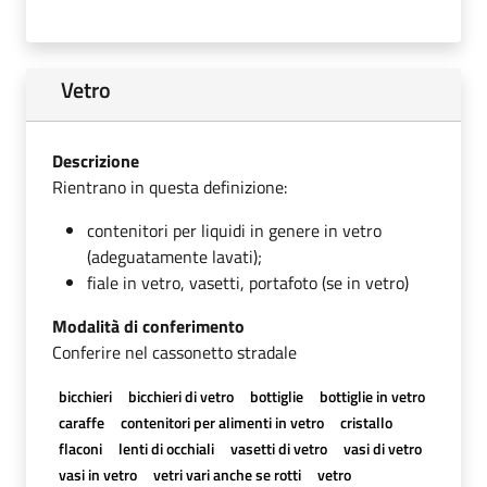
Vetro
Descrizione
Rientrano in questa definizione:
contenitori per liquidi in genere in vetro
(adeguatamente lavati);
fiale in vetro, vasetti, portafoto (se in vetro)
Modalità di conferimento
Conferire nel cassonetto stradale
bicchieri
bicchieri di vetro
bottiglie
bottiglie in vetro
caraffe
contenitori per alimenti in vetro
cristallo
flaconi
lenti di occhiali
vasetti di vetro
vasi di vetro
vasi in vetro
vetri vari anche se rotti
vetro