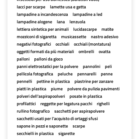
lacci per scarpe
lamette usa e getta
lampadine a incandescenza
lampadine a led
lampadine alogene
lana
lenzuola
lettiera sintetica per animali
lucidascarpe
matite
mozziconi di sigaretta
musicassette
nastro adesivo
negativi fotografici
occhiali
occhiali (montatura)
oggetti formati da più materiali
ombrelli
ovatta
palloni
palloni da gioco
panni elettrostatici per la polvere
pannolini
peli
pellicola fotografica
peluche
pennarelli
penne
pennelli
pettine in plastica
piastrine per zanzare
piatti in plastica
piume
polvere da pulizia pavimenti
polveri dell'aspirapoolveri
posate in plastica
profilattici
reggette per legatura pacchi
righelli
rullino fotografico
sacchetti per aspirapolvere
sacchetti usati per l’acquisto di ortaggi sfusi
sapone in pezzi e saponette
scarpe
secchielli in plastica
sigarette