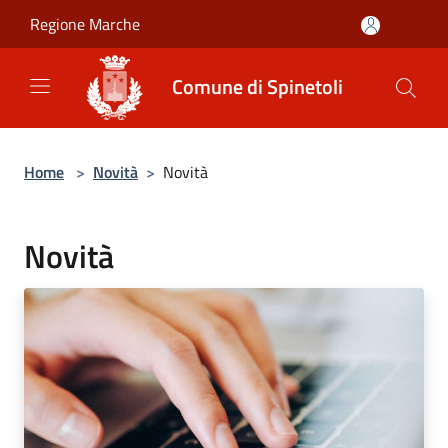
Salta al contenuto principale
Regione Marche
Comune di Spinetoli
Home
>
Novità
>
Novità
Novità