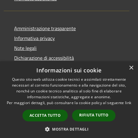
Amministrazione trasparente
Informativa privacy
Note legali
Dichiarazione di accessibilità
×
Meccanismo di Feedback
Informazioni sui cookie
Questo sito web utilizza cookie tecnici e assimilati strettamente
necessari al corretto funzionamento e alla navigazione del sito,
nonché un cookie tecnico analitico al solo fine di elaborare
informazioni statistiche, aggregate e anonime.
RSS
Copyright © 2026 • Comune di
Per maggiori dettagli, può consultare la cookie policy al seguente
link
Accessibilità
Spinetoli • Powered by
Privacy
Municipium
Accesso
•
RIFIUTA TUTTO
ACCETTA TUTTO
Cookie
redazione
Mappa del sito
MOSTRA DETTAGLI